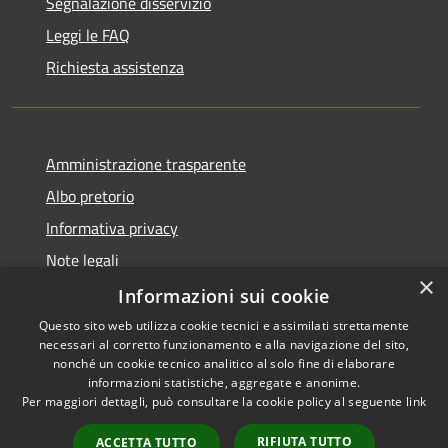
Segnalazione disservizio
Leggi le FAQ
Richiesta assistenza
Amministrazione trasparente
Albo pretorio
Informativa privacy
Note legali
×
Dichiarazione di accessibilità
Informazioni sui cookie
Questo sito web utilizza cookie tecnici e assimilati strettamente
necessari al corretto funzionamento e alla navigazione del sito,
nonché un cookie tecnico analitico al solo fine di elaborare
informazioni statistiche, aggregate e anonime.
RSS
Copyright © 2026 • Comune di
Per maggiori dettagli, può consultare la cookie policy al seguente
link
Accessibilità
Portogruaro • Powered by
Privacy
Municipium
Accesso
•
RIFIUTA TUTTO
ACCETTA TUTTO