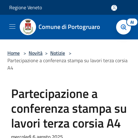
Salta al contenuto principale
Regione Veneto
AI
Comune di Portogruaro
Home
>
Novità
>
Notizie
>
Partecipazione a conferenza stampa su lavori terza corsia
A4
Partecipazione a
conferenza stampa su
lavori terza corsia A4
mercoledì 6 agosto 2025