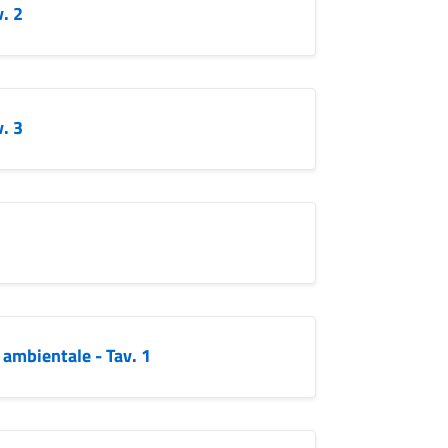
v. 2
v. 3
o ambientale - Tav. 1