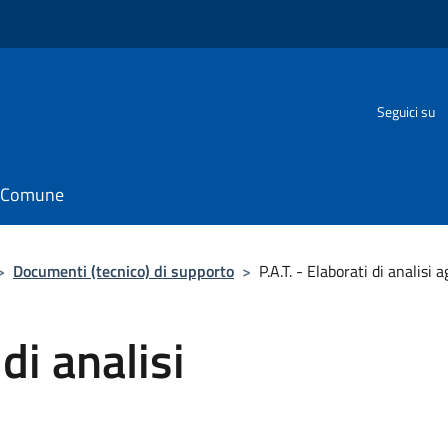
o
Seguici su
il Comune
>
Documenti (tecnico) di supporto
>
P.A.T. - Elaborati di analisi
 di analisi