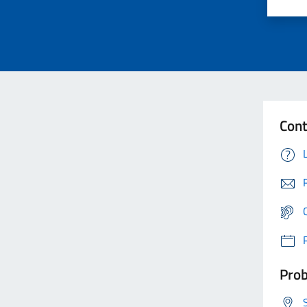
Cont
Prob