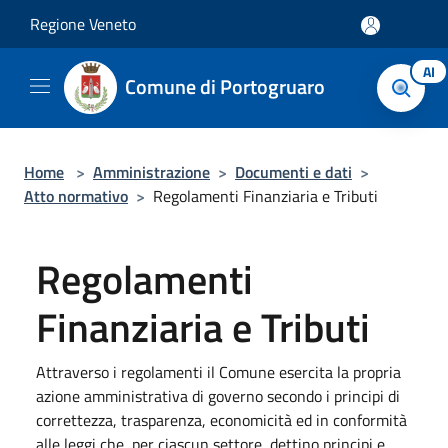
Salta al contenuto principale
Regione Veneto
AI
Comune di Portogruaro
Home
>
Amministrazione
>
Documenti e dati
>
Atto normativo
>
Regolamenti Finanziaria e Tributi
Regolamenti
Finanziaria e Tributi
Attraverso i regolamenti il Comune esercita la propria
azione amministrativa di governo secondo i principi di
correttezza, trasparenza, economicità ed in conformità
alle leggi che, per ciascun settore, dettino principi e