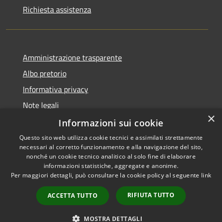
Richiesta assistenza
Amministrazione trasparente
Albo pretorio
Informativa privacy
Note legali
×
Dichiarazione di accessibilità
Informazioni sui cookie
Questo sito web utilizza cookie tecnici e assimilati strettamente
necessari al corretto funzionamento e alla navigazione del sito,
nonché un cookie tecnico analitico al solo fine di elaborare
informazioni statistiche, aggregate e anonime.
RSS
Copyright © 2026 • Comune di
Per maggiori dettagli, può consultare la cookie policy al seguente
link
Accessibilità
Portogruaro • Powered by
Privacy
Municipium
Accesso
•
RIFIUTA TUTTO
ACCETTA TUTTO
Cookie
redazione
Mappa del sito
MOSTRA DETTAGLI