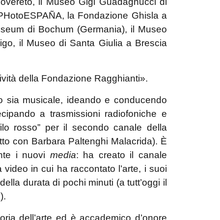
overeto, il Museo Gigi Guadagnucci di
l PHotoESPAÑA, la Fondazione Ghisla a
tmuseum di Bochum (Germania), il Museo
go, il Museo di Santa Giulia a Brescia
attività della Fondazione Ragghianti».
tico sia musicale, ideando e conducendo
tecipando a trasmissioni radiofoniche e
 filo rosso” per il secondo canale della
tto con Barbara Paltenghi Malacrida). È
ente i nuovi
media
: ha creato il canale
video in cui ha raccontato l’arte, i suoi
ella durata di pochi minuti (a tutt’oggi il
).
toria dell’arte ed è accademico d’onore