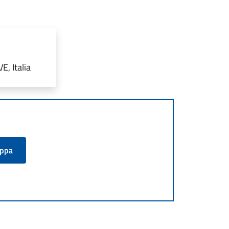
E, Italia
appa