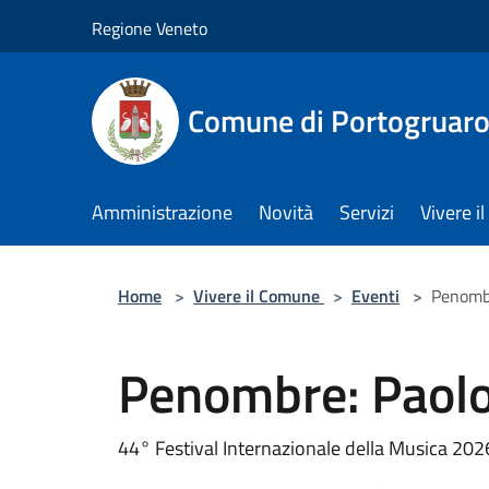
Salta al contenuto principale
Regione Veneto
Comune di Portogruar
Amministrazione
Novità
Servizi
Vivere 
Home
>
Vivere il Comune
>
Eventi
>
Penombr
Penombre: Paolo
44° Festival Internazionale della Musica 20