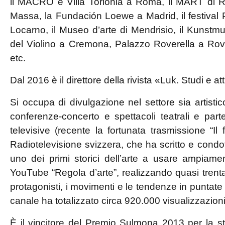
il MACRO e Villa Torlonia a Roma, il MART di R
Massa, la Fundación Loewe a Madrid, il festiva
Locarno, il Museo d’arte di Mendrisio, il Kuns
del Violino a Cremona, Palazzo Roverella a Rovi
etc.
Dal 2016 è il direttore della rivista «Luk. Studi e 
Si occupa di divulgazione nel settore sia artis
conferenze-concerto e spettacoli teatrali e par
televisive (recente la fortunata trasmissione “Il
Radiotelevisione svizzera, che ha scritto e condo
uno dei primi storici dell’arte a usare ampiam
YouTube “Regola d’arte”, realizzando quasi trenta 
protagonisti, i movimenti e le tendenze in puntate d
canale ha totalizzato circa 920.000 visualizzazioni
È il vincitore del Premio Sulmona 2013 per la s