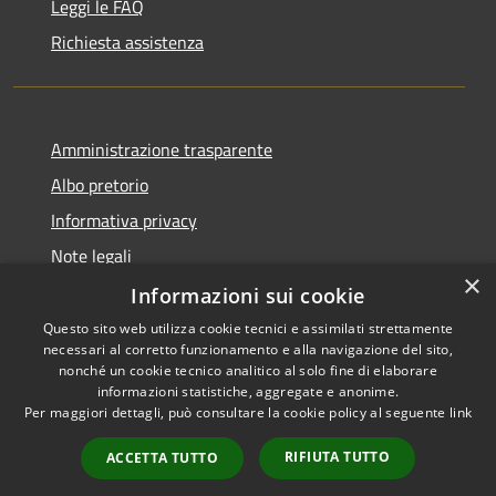
Leggi le FAQ
Richiesta assistenza
Amministrazione trasparente
Albo pretorio
Informativa privacy
Note legali
×
Dichiarazione di accessibilità
Informazioni sui cookie
Questo sito web utilizza cookie tecnici e assimilati strettamente
necessari al corretto funzionamento e alla navigazione del sito,
nonché un cookie tecnico analitico al solo fine di elaborare
informazioni statistiche, aggregate e anonime.
RSS
Copyright © 2026 • Comune di
Per maggiori dettagli, può consultare la cookie policy al seguente
link
Accessibilità
Portogruaro • Powered by
Privacy
Municipium
Accesso
•
RIFIUTA TUTTO
ACCETTA TUTTO
Cookie
redazione