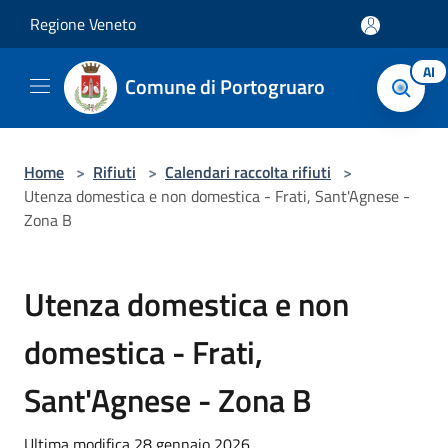
Salta al contenuto principale
Regione Veneto
AI
Comune di Portogruaro
Home
>
Rifiuti
>
Calendari raccolta rifiuti
>
Utenza domestica e non domestica - Frati, Sant'Agnese -
Zona B
Utenza domestica e non
domestica - Frati,
Sant'Agnese - Zona B
Ultima modifica 28 gennaio 2026