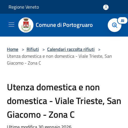
Salta al contenuto principale
Regione Veneto
AI
Comune di Portogruaro
Home
>
Rifiuti
>
Calendari raccolta rifiuti
>
Utenza domestica e non domestica - Viale Trieste, San
Giacomo - Zona C
Utenza domestica e non
domestica - Viale Trieste, San
Giacomo - Zona C
Ultima modifica 30 gennaio 2026