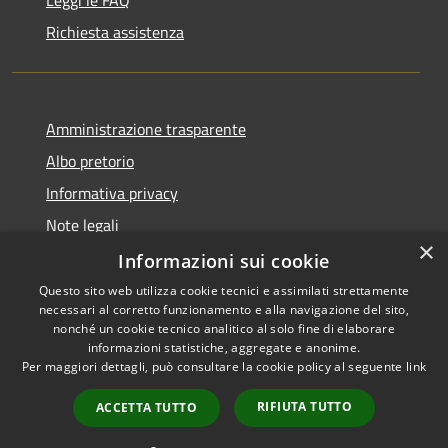
Leggi le FAQ
Richiesta assistenza
Amministrazione trasparente
Albo pretorio
Informativa privacy
Note legali
×
Dichiarazione di accessibilità
Informazioni sui cookie
Questo sito web utilizza cookie tecnici e assimilati strettamente
necessari al corretto funzionamento e alla navigazione del sito,
nonché un cookie tecnico analitico al solo fine di elaborare
informazioni statistiche, aggregate e anonime.
RSS
Copyright © 2026 • Comune di
Per maggiori dettagli, può consultare la cookie policy al seguente
link
Accessibilità
Portogruaro • Powered by
Privacy
Municipium
Accesso
•
RIFIUTA TUTTO
ACCETTA TUTTO
Cookie
redazione