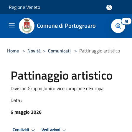
Salta al contenuto principale
Regione Veneto
AI
Comune di Portogruaro
Home
>
Novità
>
Comunicati
>
Pattinaggio artistico
Pattinaggio artistico
Division Gruppo Junior vice campione d’Europa
Data :
6 maggio 2026
Condividi
Vedi azioni