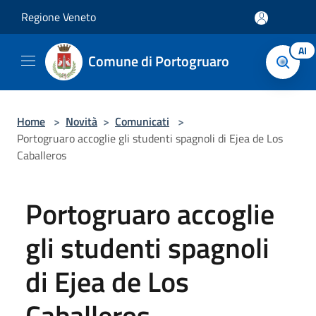
Salta al contenuto principale
Regione Veneto
AI
Comune di Portogruaro
Home
>
Novità
>
Comunicati
>
Portogruaro accoglie gli studenti spagnoli di Ejea de Los
Caballeros
Portogruaro accoglie
gli studenti spagnoli
di Ejea de Los
Caballeros