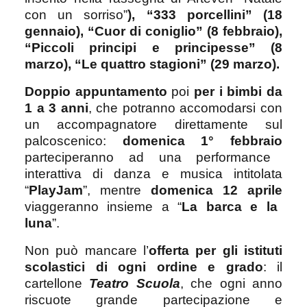
con un sorriso”
), “333 porcellini” (18
gennaio), “Cuor di coniglio” (8 febbraio),
“Piccoli principi e principesse”
(8
marzo), “Le quattro stagioni” (29 marzo).
Doppio appuntamento
poi
per i bimbi da
1 a 3 anni
, che potranno accomodarsi con
un accompagnatore direttamente sul
palcoscenico:
domenica 1° febbraio
parteciperanno ad una performance
interattiva di danza e musica intitolata
“
PlayJam
”,
mentre
domenica 12 aprile
viaggeranno insieme a “
La barca e la
luna
”.
Non può mancare l’
offerta per gli istituti
scolastici di ogni ordine e grado
: il
cartellone
Teatro Scuola
, che ogni anno
riscuote grande partecipazione e