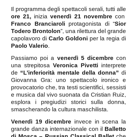
Il programma degli spettacoli serali, tutti alle
ore 21,
inizia
venerdì 21 novembre
con
Franco Branciaroli
protagonista di “
Sior
Todero Brontolon
”, una rilettura del grande
capolavoro di
Carlo Goldoni
per la regia di
Paolo Valerio
.
Passiamo poi a
venerdì 5 dicembre
con
una strepitosa
Veronica Pivetti
interprete
de
“L’inferiorità mentale della donna”
di
Giovanna Gra: uno spettacolo ironico e
provocatorio che, tra testi scientifici, sessisti
e musica dal vivo suonata da Cristian Ruiz,
esplora i pregiudizi storici sulla donna,
smascherando la cultura maschilista.
Venerdì 19 dicembre
invece in scena la
grande danza internazionale con il
Balletto
di Mosca – Russian Classical Ballet
che