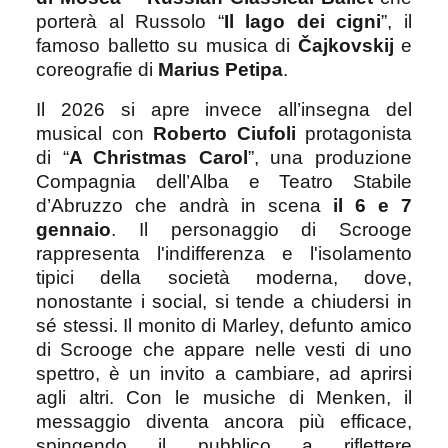
porterà al Russolo “
Il lago dei cigni
”, il
famoso balletto su musica di
Čajkovskij
e
coreografie di
Marius Petipa
.
Il 2026 si apre invece all’insegna del
musical con
Roberto Ciufoli
protagonista
di “
A Christmas Carol
”, una produzione
Compagnia dell’Alba e Teatro Stabile
d’Abruzzo che andrà in scena
il 6 e 7
gennaio
. Il personaggio di Scrooge
rappresenta l'indifferenza e l'isolamento
tipici della società moderna, dove,
nonostante i social, si tende a chiudersi in
sé stessi. Il monito di Marley, defunto
amico
di Scrooge che appare nelle vesti di uno
spettro, è un invito a cambiare, ad aprirsi
agli altri. Con le musiche di Menken, il
messaggio diventa ancora più efficace,
spingendo il pubblico a riflettere