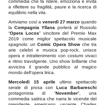
commedia che fa ridere, emoziona e invita
a riflettere su fragilità, paure e la ricerca di
equilibrio nella vita.
Arriviamo così a
venerdì 27 marzo
quando
la
Compagnia Yllana
porterà al Russolo
“
Opera Locos
” vincitore del Premio Max
2019 come miglior spettacolo musicale
spagnolo
:
un
Comic Opera Show
che tra
arie celebri e musica pop-rock, unisce
opera e intrattenimento con costumi vivaci
e ritmo travolgente. Uno show brillante che
avvicina il grande pubblico al magico
mondo dell’opera lirica.
Mercoledì 15 aprile
ultimo spettacolo
serale di prosa con
Luca Barbareschi
protagonista di “
November
”, una
commedia satirica che narra le vicende del
presidente americano uscente Charles