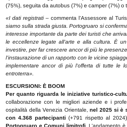
(75%), seguita da autobus (7%) e camper (7%) o t
«I dati registrati
– commenta l’Assessore al Tur
siamo sulla strada giusta. Portogruaro si conferma 
interesse importante da parte dei turisti che arriv
le eccellenze legate all’arte e alla cultura. È 
investire, per far crescere ancor di più le presenze
l’instaurazione di un rapporto con le vicine spiagge
implementare ancor di più l’offerta di tutte le 
entroterra».
ESCURSIONI: È BOOM
Per quanto riguarda le iniziative turistico-cultu
collaborazione con le migliori aziende e i profes
ospitalità della Venezia Orientale,
nel 2025 si è 
con 4.368 partecipanti
(+791 rispetto al 2024
Portogruaro e Comuni limitrofi
. L’andamento è