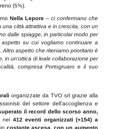
reno (5%).
ismo
Nella Lepore
–
ci confermano che
una città attrattiva e in crescita, con un
ano dalle spiagge, in particolar modo per
un aspetto su cui vogliamo continuare a
. Altro aspetto che riteniamo prioritario è
, in un’ottica di leale collaborazione per
località, compresa Portogruaro e il suo
rali
organizzate da TVO srl grazie alla
sionisti del settore dell’accoglienza e
superato il record dello scorso anno,
) nei
412 eventi organizzati (+154) a
 in
costante ascesa, con un aumento