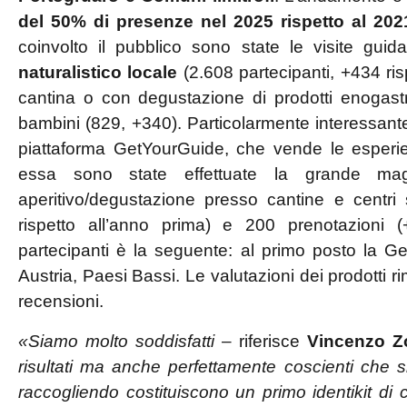
del 50% di presenze nel 2025 rispetto al 202
coinvolto il pubblico sono state le visite guid
naturalistico locale
(2.608 partecipanti, +434 risp
cantina o con degustazione di prodotti enogastr
bambini (829, +340). Particolarmente interessante i
piattaforma GetYourGuide, che vende le esperien
essa sono state effettuate la grande magg
aperitivo/degustazione presso cantine e centri s
rispetto all’anno prima) e 200 prenotazioni 
partecipanti è la seguente: al primo posto la G
Austria, Paesi Bassi. Le valutazioni dei prodotti 
recensioni.
«Siamo molto soddisfatti
– riferisce
Vincenzo Z
risultati
ma anche perfettamente coscienti che si tr
raccogliendo costituiscono un primo identikit di ch