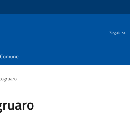
o
Seguici su
il Comune
togruaro
gruaro