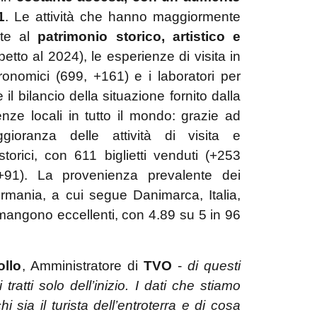
1
. Le attività che hanno maggiormente
ate al
patrimonio storico, artistico e
etto al 2024), le esperienze di visita in
onomici (699, +161) e i laboratori per
l bilancio della situazione fornito dalla
ze locali in tutto il mondo: grazie ad
ioranza delle attività di visita e
torici, con 611 biglietti venduti (+253
(+91). La provenienza prevalente dei
ermania, a cui segue Danimarca, Italia,
rimangono eccellenti, con 4.89 su 5 in 96
ollo
, Amministratore di
TVO
-
di questi
atti solo dell’inizio. I dati che stiamo
i sia il turista dell’entroterra e di cosa