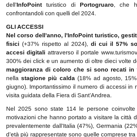
dell’
InfoPoint
turistico di
Portogruaro
, che h
confrontandoli con quelli del 2024.
GLI ACCESSI
Nel corso dell’anno, l’InfoPoint turistico,
gesti
fisici
(+37% rispetto al 2024),
di cui il 57% so
accesi digitali
attraverso il portale www.turismov
300% dei click e un aumento di oltre dieci volte de
maggioranza di coloro che si sono recati in 
nella
stagione più calda
(18% ad agosto, 15% i
giugno). Importantissimo il numero di accessi in n
visita guidata della Fiera di Sant’Andrea.
Nel 2025 sono state 114 le persone coinvolt
motivazioni che hanno portato a visitare la città 
prevalentemente dall’Italia (47%), Germania (22%
d’età più rappresentate sono quelle comprese tra 