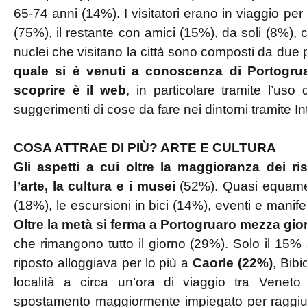
65-74 anni (14%). I visitatori erano in viaggio per
(75%), il restante con amici (15%), da soli (8%),
nuclei che visitano la città sono composti da due
quale si è venuti a conoscenza di Portogrua
scoprire è il web
, in particolare tramite l’uso 
suggerimenti di cose da fare nei dintorni tramite Inte
COSA ATTRAE DI PIÙ? ARTE E CULTURA
Gli aspetti a cui oltre la maggioranza dei r
l’arte, la cultura e i musei
(52%). Quasi equamen
(18%), le escursioni in bici (14%), eventi e manifes
Oltre la metà si ferma a Portogruaro mezza gio
che rimangono tutto il giorno (29%). Solo il 15% 
riposto alloggiava per lo più a
Caorle (22%)
, Bibi
località a circa un’ora di viaggio tra Veneto 
spostamento maggiormente impiegato per raggiung