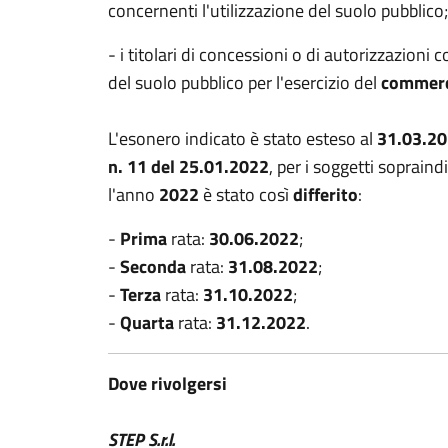
concernenti l'utilizzazione del suolo pubblico;
- i titolari di concessioni o di autorizzazioni
del suolo pubblico per l'esercizio del
commerc
L'esonero indicato è stato esteso al
31.03.2
n. 11 del 25.01.2022
, per i soggetti sopraindi
l'anno
2022
è stato così
differito
:
-
Prima
rata:
30.06.2022
;
-
Seconda
rata:
31.08.2022
;
-
Terza
rata:
31.10.2022
;
-
Quarta
rata:
31.12.2022
.
Dove rivolgersi
STEP S.r.l.