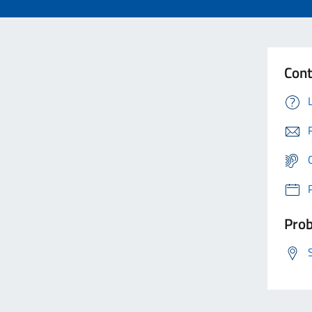
Cont
Prob