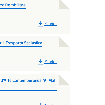
za Domiciliare
PDF
Scarica
il Trasporto Scolastico
PDF
Scarica
a d'Arte Contemporanea "Ai Moli
PDF