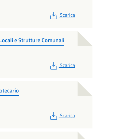
PDF
Scarica
Locali e Strutture Comunali
PDF
Scarica
otecario
PDF
Scarica