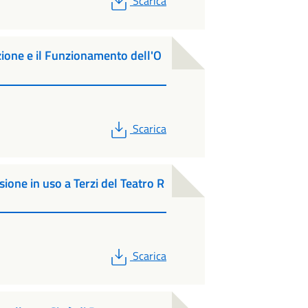
Scarica
zione e il Funzionamento dell'O
PDF
Scarica
one in uso a Terzi del Teatro R
PDF
Scarica