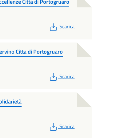
cellenze Città di Portogruaro
PDF
Scarica
rvino Citta di Portogruaro
PDF
Scarica
lidarietà
PDF
Scarica