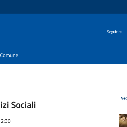
o
Seguici su
il Comune
Ved
izi Sociali
12:30