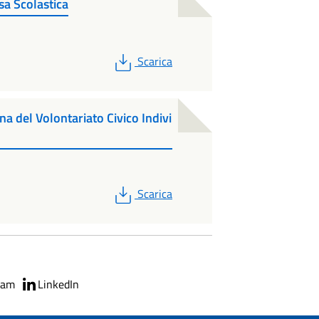
a Scolastica
PDF
Scarica
na del Volontariato Civico Indivi
PDF
Scarica
ram
LinkedIn