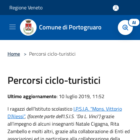
Salta al contenuto principale
Regione Veneto
AI
Comune di Portogruaro
Home
>
Percorsi ciclo-turistici
Percorsi ciclo-turistici
Ultimo aggiornamento
: 10 luglio 2019, 11:52
I ragazzi dell’Istituto scolastico
I.P.S.I.A. “Mons. Vittorio
D’Alessi”
,
(facente parte dell'I.S.I.S. "Da L. Vinci")
grazie
all’impegno di alcuni insegnanti Natale Cigagna, Rita
Zambello e molti altri, grazie alla collaborazione di Enti ed
associazioni ed in particolare alla collaborazione della