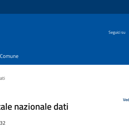
o
Seguici su
il Comune
ati
Ved
ale nazionale dati
:32