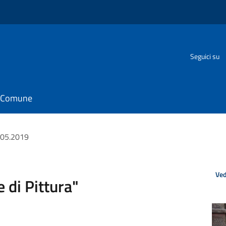
o
Seguici su
il Comune
.05.2019
Ved
 di Pittura"