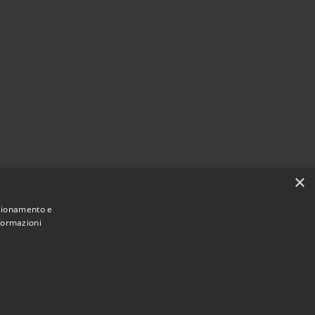
×
nzionamento e
nformazioni
Municipium
Accesso redazione
rtogruaro • Powered by
•