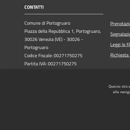
CONTATTI
Comune di Portogruaro
Prenotaz
Piazza della Repubblica 1, Portogruaro,
Segnalazi
30026 Venezia (VE) - 30026 -
Leggi le 
Portogruaro
Richiesta
Codice Fiscale: 00271750275
Partita IVA: 00271750275
PEC:
comune.portogruaro.ve@pecveneto.it
Questo sito 
Centralino Unico: 0421 277211
alla navig
RSS
Accessibilità
Privacy
Cookie
Mappa de