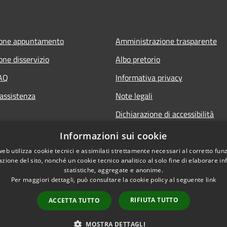
ione appuntamento
Amministrazione trasparente
one disservizio
Albo pretorio
FAQ
Informativa privacy
 assistenza
Note legali
Dichiarazione di accessibilità
Informazioni sui cookie
web utilizza cookie tecnici e assimilati strettamente necessari al corretto fu
azione del sito, nonché un cookie tecnico analitico al solo fine di elaborare i
statistiche, aggregate e anonime.
Per maggiori dettagli, può consultare la cookie policy al seguente
link
RIFIUTA TUTTO
ACCETTA TUTTO
l sito
Copyright © 2026 • Comune di Po
MOSTRA DETTAGLI