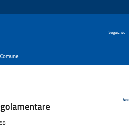
o
Seguici su
il Comune
Ved
egolamentare
:58