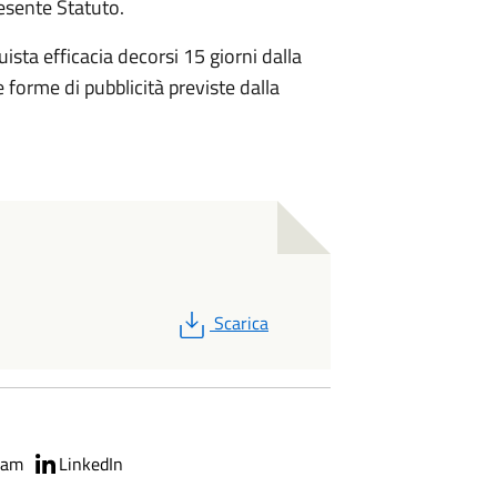
resente Statuto.
ista efficacia decorsi 15 giorni dalla
forme di pubblicità previste dalla
PDF
Scarica
ram
LinkedIn