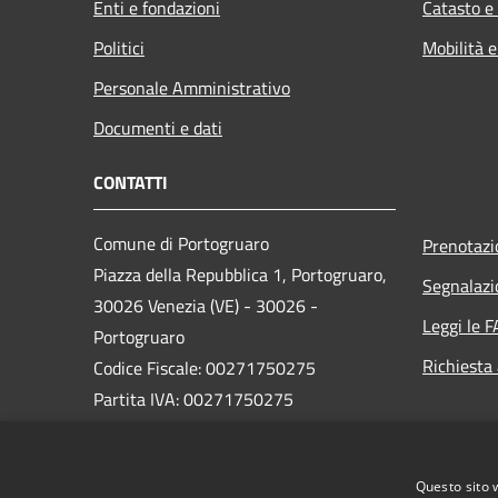
Enti e fondazioni
Catasto e
Politici
Mobilità e
Personale Amministrativo
Documenti e dati
CONTATTI
Comune di Portogruaro
Prenotaz
Piazza della Repubblica 1, Portogruaro,
Segnalazi
30026 Venezia (VE) - 30026 -
Leggi le 
Portogruaro
Richiesta
Codice Fiscale: 00271750275
Partita IVA: 00271750275
PEC:
comune.portogruaro.ve@pecveneto.it
Questo sito 