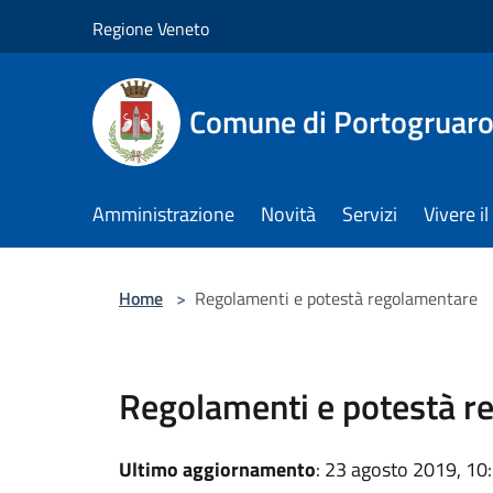
Salta al contenuto principale
Regione Veneto
Comune di Portogruar
Amministrazione
Novità
Servizi
Vivere 
Home
>
Regolamenti e potestà regolamentare
Regolamenti e potestà r
Ultimo aggiornamento
: 23 agosto 2019, 10