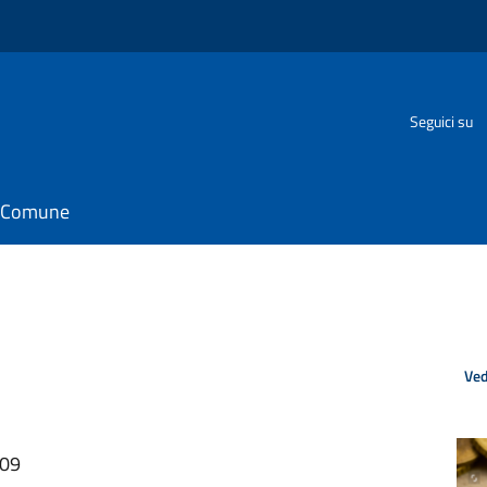
o
Seguici su
il Comune
Ved
:09