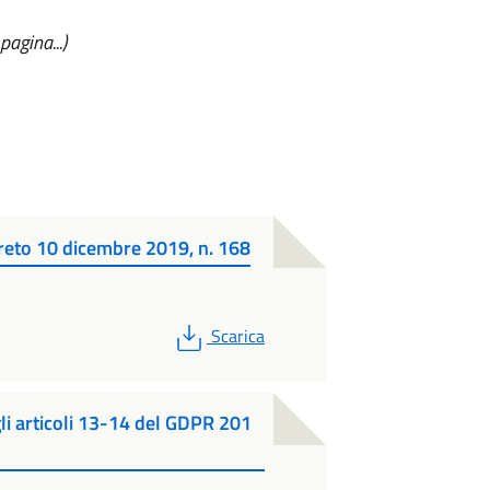
agina...)
creto 10 dicembre 2019, n. 168
PDF
Scarica
li articoli 13-14 del GDPR 201