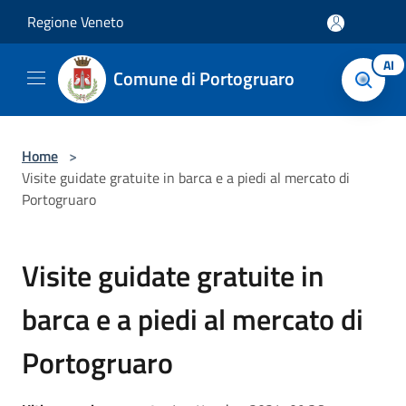
Salta al contenuto principale
Regione Veneto
AI
Comune di Portogruaro
Home
>
Visite guidate gratuite in barca e a piedi al mercato di
Portogruaro
Visite guidate gratuite in
barca e a piedi al mercato di
Portogruaro