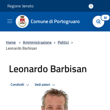
Salta al contenuto principale
Regione Veneto
AI
Comune di Portogruaro
Home
>
Amministrazione
>
Politici
>
Leonardo Barbisan
Leonardo Barbisan
Condividi
Vedi azioni