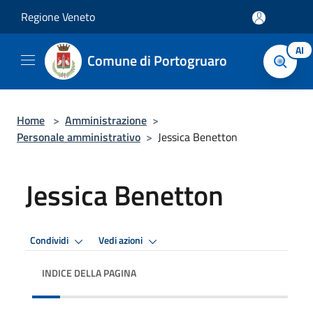
Salta al contenuto principale
Regione Veneto
AI
Comune di Portogruaro
Home
>
Amministrazione
>
Personale amministrativo
>
Jessica Benetton
Jessica Benetton
Condividi
Vedi azioni
INDICE DELLA PAGINA