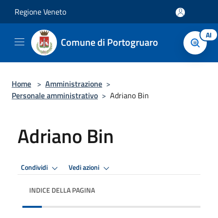
Salta al contenuto principale
Regione Veneto
AI
Comune di Portogruaro
Home
>
Amministrazione
>
Personale amministrativo
>
Adriano Bin
Adriano Bin
Condividi
Vedi azioni
INDICE DELLA PAGINA