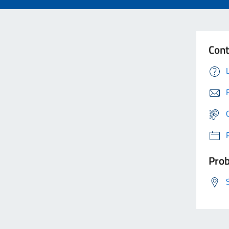
Cont
Prob