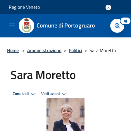
Salta al contenuto principale
Regione Veneto
AI
Comune di Portogruaro
Home
>
Amministrazione
>
Politici
>
Sara Moretto
Sara Moretto
Condividi
Vedi azioni