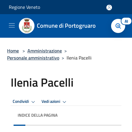
Salta al contenuto principale
Regione Veneto
AI
Comune di Portogruaro
Home
>
Amministrazione
>
Personale amministrativo
>
Ilenia Pacelli
Ilenia Pacelli
Condividi
Vedi azioni
INDICE DELLA PAGINA