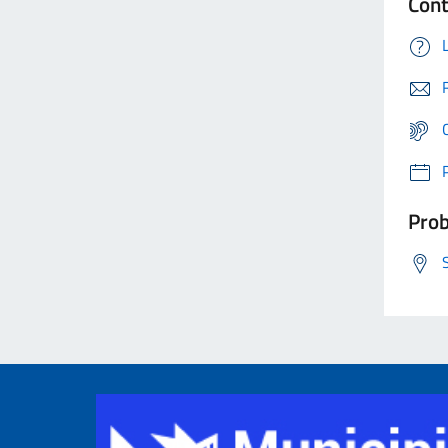
Cont
Prob