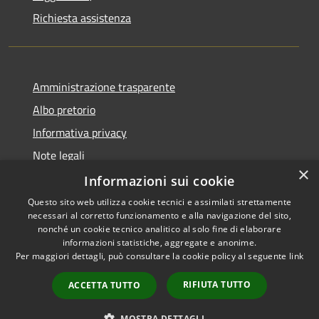
Richiesta assistenza
Amministrazione trasparente
Albo pretorio
Informativa privacy
Note legali
×
Dichiarazione di accessibilità
Informazioni sui cookie
Questo sito web utilizza cookie tecnici e assimilati strettamente
necessari al corretto funzionamento e alla navigazione del sito,
nonché un cookie tecnico analitico al solo fine di elaborare
informazioni statistiche, aggregate e anonime.
RSS
Copyright © 2026 • Comune di
Per maggiori dettagli, può consultare la cookie policy al seguente
link
Accessibilità
Portogruaro • Powered by
Privacy
Municipium
Accesso
•
RIFIUTA TUTTO
ACCETTA TUTTO
Cookie
redazione
Mappa del sito
MOSTRA DETTAGLI