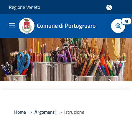
Salta al contenuto principale
Regione Veneto
AI
Comune di Portogruaro
Home
>
Argomenti
>
Istruzione