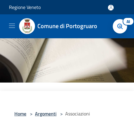
Salta al contenuto principale
Regione Veneto
AI
Comune di Portogruaro
Home
>
Argomenti
>
Associazioni