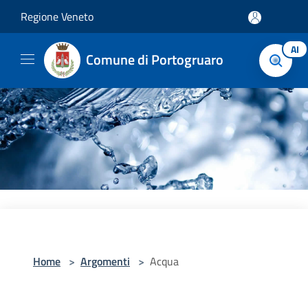
Salta al contenuto principale
Regione Veneto
AI
Comune di Portogruaro
Home
>
Argomenti
>
Acqua