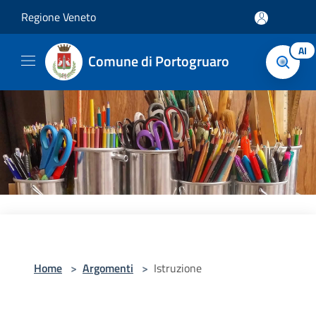
Salta al contenuto principale
Regione Veneto
AI
Comune di Portogruaro
Home
>
Argomenti
>
Istruzione