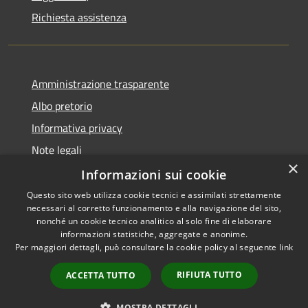
Richiesta assistenza
Amministrazione trasparente
Albo pretorio
Informativa privacy
Note legali
×
Dichiarazione di accessibilità
Informazioni sui cookie
Questo sito web utilizza cookie tecnici e assimilati strettamente
necessari al corretto funzionamento e alla navigazione del sito,
nonché un cookie tecnico analitico al solo fine di elaborare
informazioni statistiche, aggregate e anonime.
RSS
Copyright © 2026 • Comune di
Per maggiori dettagli, può consultare la cookie policy al seguente
link
Accessibilità
Portogruaro • Powered by
Privacy
Municipium
Accesso
•
RIFIUTA TUTTO
ACCETTA TUTTO
Cookie
redazione
Mappa del sito
MOSTRA DETTAGLI