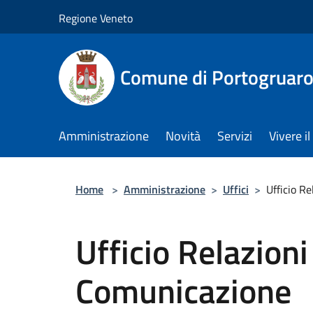
Salta al contenuto principale
Regione Veneto
Comune di Portogruar
Amministrazione
Novità
Servizi
Vivere 
Home
>
Amministrazione
>
Uffici
>
Ufficio R
Ufficio Relazioni
Comunicazione