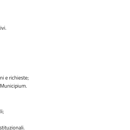
vi.
 e richieste;
 Municipium.
i;
tituzionali.