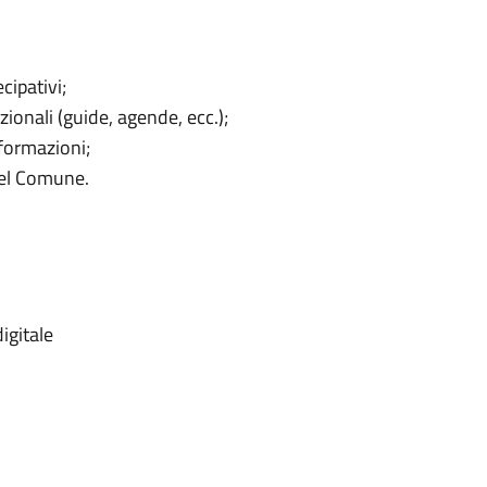
cipativi;
onali (guide, agende, ecc.);
nformazioni;
del Comune.
igitale