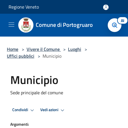
Salta al contenuto principale
Regione Veneto
AI
Comune di Portogruaro
Home
>
Vivere il Comune
>
Luoghi
>
Uffici pubblici
>
Municipio
Municipio
Sede principale del comune
Condividi
Vedi azioni
Argomenti: