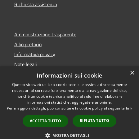
Richiesta assistenza
Amministrazione trasparente
Albo pretorio
Informativa privacy
Note legali
×
Dichiarazione di accessibilità
Informazioni sui cookie
Questo sito web utilizza cookie tecnici e assimilati strettamente
necessari al corretto funzionamento e alla navigazione del sito,
nonché un cookie tecnico analitico al solo fine di elaborare
informazioni statistiche, aggregate e anonime.
RSS
Copyright © 2026 • Comune di
Per maggiori dettagli, può consultare la cookie policy al seguente
link
Accessibilità
Portogruaro • Powered by
Privacy
Municipium
Accesso
•
RIFIUTA TUTTO
ACCETTA TUTTO
Cookie
redazione
Mappa del sito
MOSTRA DETTAGLI