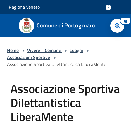
Salta al contenuto principale
Regione Veneto
AI
Comune di Portogruaro
Home
>
Vivere il Comune
>
Luoghi
>
Associazioni Sportive
>
Associazione Sportiva Dilettantistica LiberaMente
Associazione Sportiva
Dilettantistica
LiberaMente