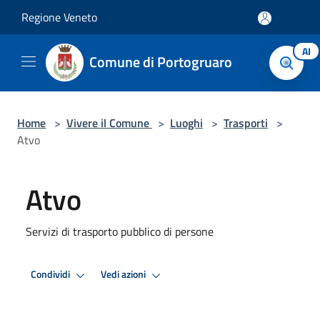
Salta al contenuto principale
Regione Veneto
AI
Comune di Portogruaro
Home
>
Vivere il Comune
>
Luoghi
>
Trasporti
>
Atvo
Atvo
Servizi di trasporto pubblico di persone
Condividi
Vedi azioni