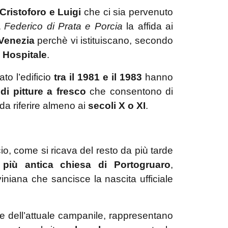
Cristoforo e Luigi
che ci sia pervenuto
a
Federico di Prata e Porcia
la affida ai
 Venezia
perchè vi istituiscano, secondo
 Hospitale
.
to l’edificio
tra il 1981 e il 1983
hanno
 di pitture a fresco
che consentono di
da riferire almeno ai
secoli X o XI
.
icio, come si ricava del resto da più tarde
 più antica chiesa di Portogruaro
,
iniana che sancisce la nascita ufficiale
se dell’attuale campanile, rappresentano