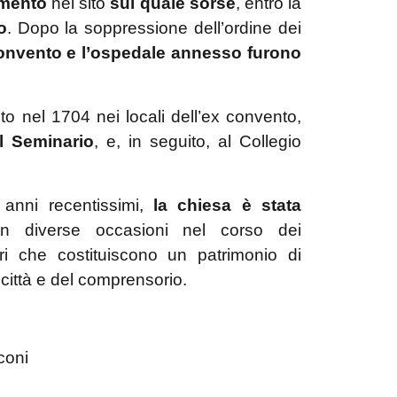
amento
nel sito
sul quale sorse
, entro la
o
. Dopo la soppressione dell’ordine dei
convento e l’ospedale annesso furono
to nel 1704 nei locali dell’ex convento,
l Seminario
, e, in seguito, al Collegio
 anni recentissimi,
la chiesa è stata
in diverse occasioni nel corso dei
i che costituiscono un patrimonio di
 città e del comprensorio.
coni