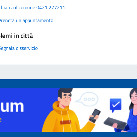
Chiama il comune 0421 277211
Prenota un appuntamento
lemi in città
Segnala disservizio