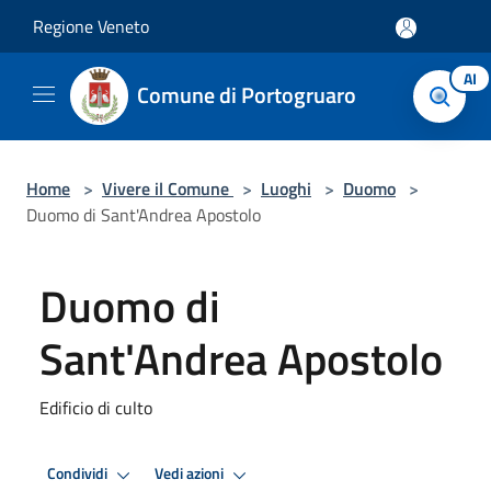
Salta al contenuto principale
Regione Veneto
AI
Comune di Portogruaro
Home
>
Vivere il Comune
>
Luoghi
>
Duomo
>
Duomo di Sant'Andrea Apostolo
Duomo di
Sant'Andrea Apostolo
Edificio di culto
Condividi
Vedi azioni