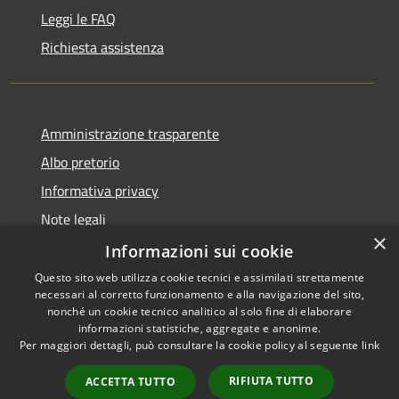
Leggi le FAQ
Richiesta assistenza
Amministrazione trasparente
Albo pretorio
Informativa privacy
Note legali
×
Dichiarazione di accessibilità
Informazioni sui cookie
Questo sito web utilizza cookie tecnici e assimilati strettamente
necessari al corretto funzionamento e alla navigazione del sito,
nonché un cookie tecnico analitico al solo fine di elaborare
informazioni statistiche, aggregate e anonime.
RSS
Copyright © 2026 • Comune di
Per maggiori dettagli, può consultare la cookie policy al seguente
link
Accessibilità
Portogruaro • Powered by
Privacy
Municipium
Accesso
•
RIFIUTA TUTTO
ACCETTA TUTTO