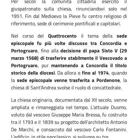
Per secoli la comunità cittadina esercitò il
giuspatronato sulla chiesa, rinunciandovi solo nel
1951. Fin dal Medioevo la Pieve fu centro religioso di
riferimento, sede di cerimonie pontificali e capitolari.
Nel corso del
Quattrocento
il tema della
sede
episcopale fu più volte discusso tra Concordia e
Portogruaro
, fino alla
decisione di papa Sisto V (29
marzo 1568) di trasferire stabilmente il Vescovado a
Portogruaro
, pur
mantenendo a Concordia il titolo
storico della diocesi
. Da allora e
fino al 1974
, quando
la
sede episcopale venne trasferita a Pordenone
, la
chiesa di Sant’Andrea svolse il ruolo di concattedrale.
La chiesa originaria, documentata dal XII secolo, venne
ampliata e rimaneggiata nel tempo. L’attuale Duomo,
voluto dal vescovo Giuseppe Maria Bressa, fu costruito
tra il 1793 e il 1839 su progetto dell’architetto Antonio
De Marchi, e consacrato dal vescovo Carlo Fontanini.
L’edificio, in stile neoclassico, si sviluppa su tre.