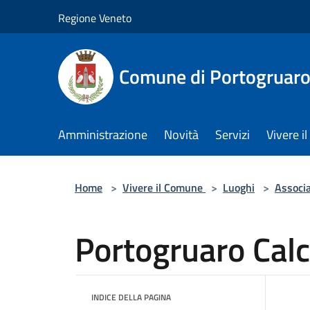
Salta al contenuto principale
Regione Veneto
Comune di Portogruar
Amministrazione
Novità
Servizi
Vivere 
Home
>
Vivere il Comune
>
Luoghi
>
Associa
Portogruaro Calc
INDICE DELLA PAGINA