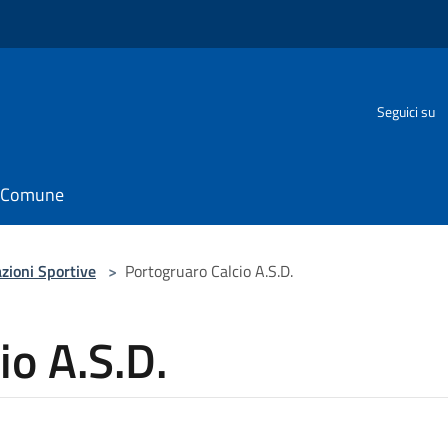
o
Seguici su
il Comune
zioni Sportive
>
Portogruaro Calcio A.S.D.
io A.S.D.