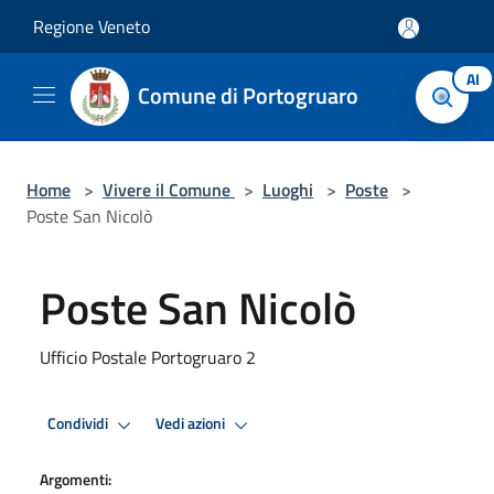
Salta al contenuto principale
Regione Veneto
AI
Comune di Portogruaro
Home
>
Vivere il Comune
>
Luoghi
>
Poste
>
Poste San Nicolò
Poste San Nicolò
Ufficio Postale Portogruaro 2
Condividi
Vedi azioni
Argomenti: