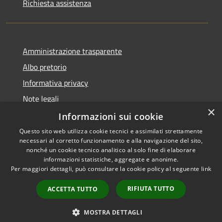
Richiesta assistenza
Amministrazione trasparente
Albo pretorio
Informativa privacy
Note legali
×
Dichiarazione di accessibilità
Informazioni sui cookie
Questo sito web utilizza cookie tecnici e assimilati strettamente
necessari al corretto funzionamento e alla navigazione del sito,
nonché un cookie tecnico analitico al solo fine di elaborare
informazioni statistiche, aggregate e anonime.
RSS
Copyright © 2026 • Comune di
Per maggiori dettagli, può consultare la cookie policy al seguente
link
Accessibilità
Portogruaro • Powered by
Privacy
Municipium
Accesso
•
RIFIUTA TUTTO
ACCETTA TUTTO
Cookie
redazione
Mappa del sito
MOSTRA DETTAGLI