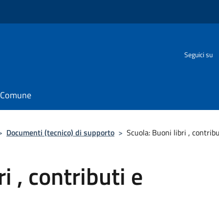
o
Seguici su
il Comune
>
Documenti (tecnico) di supporto
>
Scuola: Buoni libri , contrib
i , contributi e