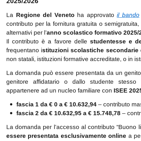
2025/2026
La
Regione del Veneto
ha approvato
il bando
contributo per la fornitura gratuita o semigratuita, d
alternativi per l’
anno scolastico formativo 2025/
Il contributo è a favore delle
studentesse e de
frequentano i
stituzioni scolastiche secondarie
non statali, istituzioni formative accreditate, o in i
La domanda può essere presentata da un genitore
genitore affidatario o dallo studente stes
appartenere ad un nucleo familiare con
ISEE 202
fascia 1 da € 0 a € 10.632,94
– contributo ma
fascia 2 da € 10.632,95 a € 15.748,78
– contr
La domanda per l’accesso al contributo “Buono libr
essere presentata esclusivamente online
a pen