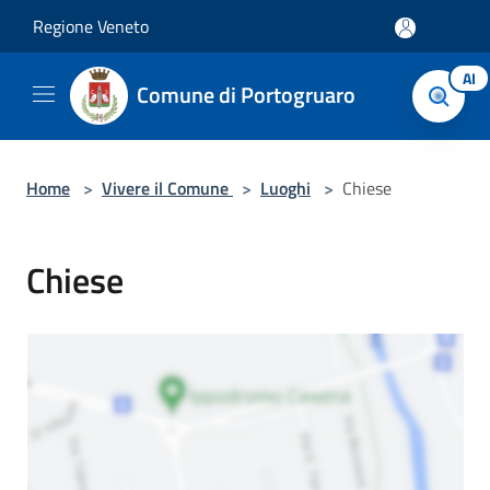
Salta al contenuto principale
Regione Veneto
AI
Comune di Portogruaro
Home
>
Vivere il Comune
>
Luoghi
>
Chiese
Chiese