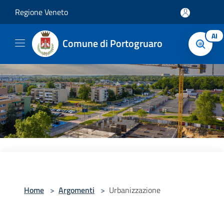
Salta al contenuto principale
Regione Veneto
AI
Comune di Portogruaro
Home
>
Argomenti
>
Urbanizzazione