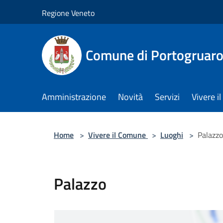
Salta al contenuto principale
Regione Veneto
Comune di Portogruar
Amministrazione
Novità
Servizi
Vivere 
Home
>
Vivere il Comune
>
Luoghi
>
Palazzo
Palazzo