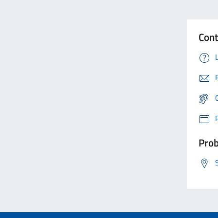
Cont
Prob