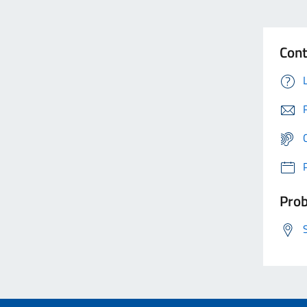
Cont
Prob