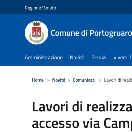
Salta al contenuto principale
Regione Veneto
Comune di Portogruar
Amministrazione
Novità
Servizi
Vivere 
Home
>
Novità
>
Comunicati
>
Lavori di rea
Lavori di realiz
accesso via Cam