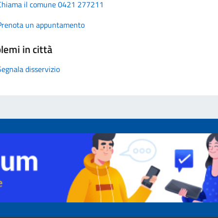
Chiama il comune 0421 277211
Prenota un appuntamento
lemi in città
Segnala disservizio