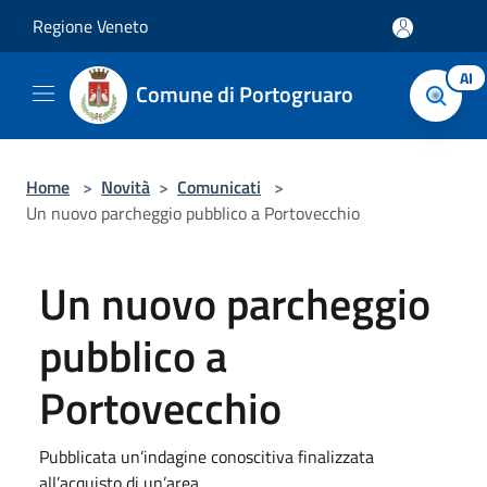
Salta al contenuto principale
Regione Veneto
AI
Comune di Portogruaro
Home
>
Novità
>
Comunicati
>
Un nuovo parcheggio pubblico a Portovecchio
Un nuovo parcheggio
pubblico a
Portovecchio
Pubblicata un’indagine conoscitiva finalizzata
all’acquisto di un’area