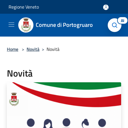
Salta al contenuto principale
Regione Veneto
AI
Comune di Portogruaro
Home
>
Novità
>
Novità
Novità