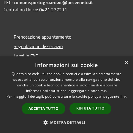
PEC:
comune.portogruaro.ve@pecveneto.it
Centralino Unico: 0421 277211
Prenotazione appuntamento
Segnalazione disservizio
Leggi le FAQ
×
Informazioni sui cookie
Richiesta assistenza
Questo sito web utilizza cookie tecnici e assimilati strettamente
necessari al corretto funzionamento e alla navigazione del sito,
nonché un cookie tecnico analitico al solo fine di elaborare
informazioni statistiche, aggregate e anonime.
Amministrazione trasparente
Per maggiori dettagli, può consultare la cookie policy al seguente
link
Albo pretorio
RIFIUTA TUTTO
ACCETTA TUTTO
Informativa privacy
Note legali
MOSTRA DETTAGLI
Dichiarazione di accessibilità